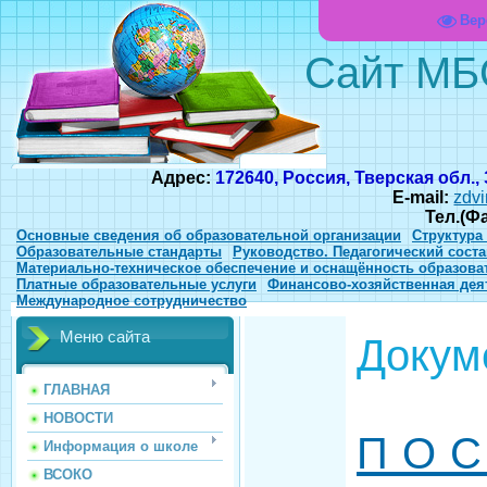
Вер
Сайт МБ
Адрес:
172640, Россия, Тверская обл.,
E-mail:
zdvi
Тел.(Ф
Основные сведения об образовательной организации
Структура
Образовательные стандарты
Руководство. Педагогический соста
Материально-техническое обеспечение и оснащённость образова
Платные образовательные услуги
Финансово-хозяйственная дея
Международное сотрудничество
Меню сайта
Доку
ГЛАВНАЯ
НОВОСТИ
П О С
Информация о школе
ВСОКО