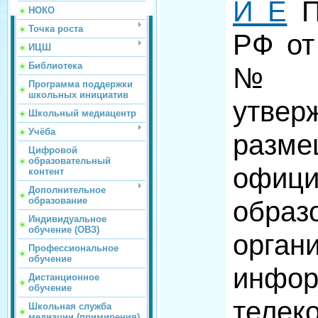
И Е
П
НОКО
Точка роста
РФ от
ИЦШ
Библиотека
№ 
Программа поддержки
школьных инициатив
утве
Школьный медиацентр
Учёба
раз
Цифровой
образовательный
офиц
контент
Дополнительное
образование
образ
Индивидуальное
обучение (ОВЗ)
орг
Профессиональное
обучение
инфор
Дистанционное
обучение
телек
Школьная служба
медиации (примирения)