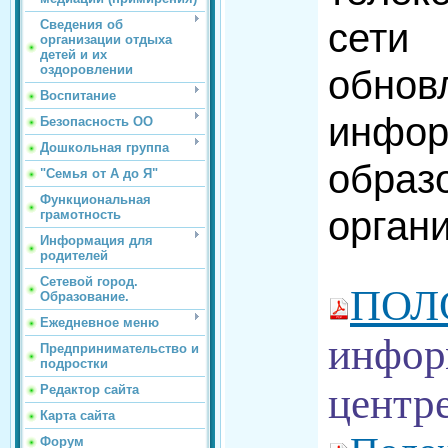
сети
Сведения об
организации отдыха
детей и их
оздоровлении
обнов
Воспитание
инф
Безопасность ОО
Дошкольная группа
образ
"Семья от А до Я"
Функциональная
орган
грамотность
Информация для
родителей
Сетевой город.
ПОЛ
Образование.
Ежедневное меню
инфор
Предпринимательство и
подростки
центр
Редактор сайта
Карта сайта
Форум