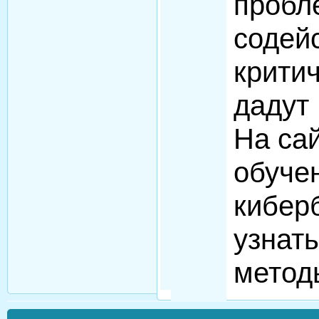
проб
сод
крити
дадут
На са
обу
кибер
узна
метод