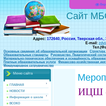
Вер
Сайт МБ
Адрес:
172640, Россия, Тверская обл.,
E-mail:
zdvi
Тел.(Ф
Основные сведения об образовательной организации
Структура
Образовательные стандарты
Руководство. Педагогический соста
Материально-техническое обеспечение и оснащённость образова
Платные образовательные услуги
Финансово-хозяйственная дея
Международное сотрудничество
Меню сайта
Меро
ГЛАВНАЯ
ИЦШ ф
НОВОСТИ
Информация о школе
ВСОКО