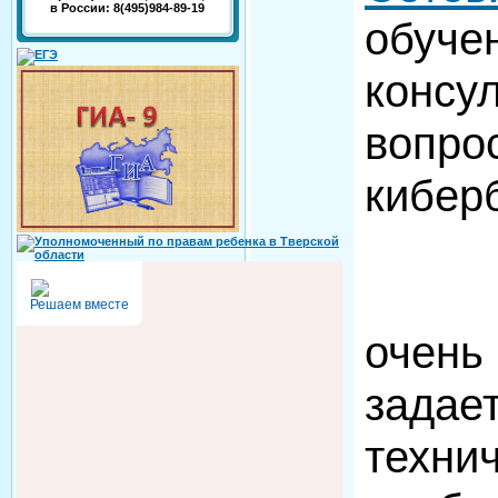
в России: 8(495)984-89-19
обуч
консу
вопро
кибер
Доро
Решаем вместе
оче
зада
техни