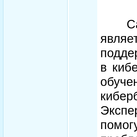
Сайт
явля
подде
в киб
обуч
кибер
Экс
пом