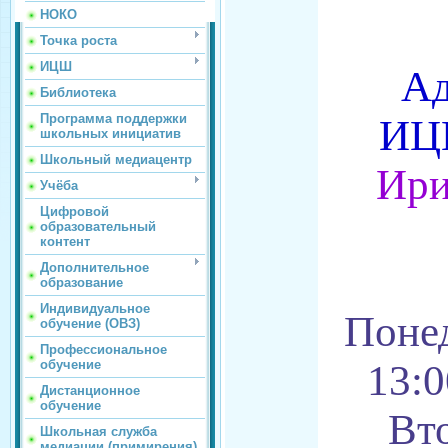
НОКО
Точка роста
ИЦШ
Ад
Библиотека
Программа поддержки
ИЦ
школьных инициатив
Школьный медиацентр
Ири
Учёба
Цифровой
образовательный
контент
Дополнительное
образование
Индивидуальное
Понед
обучение (ОВЗ)
Профессиональное
обучение
13:0
Дистанционное
обучение
Вто
Школьная служба
медиации (примирения)