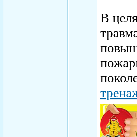
В цел
травма
повыш
пожар
покол
трена