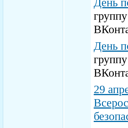
День п
групп
ВКонта
День п
групп
ВКонта
29 апр
Всерос
безопа