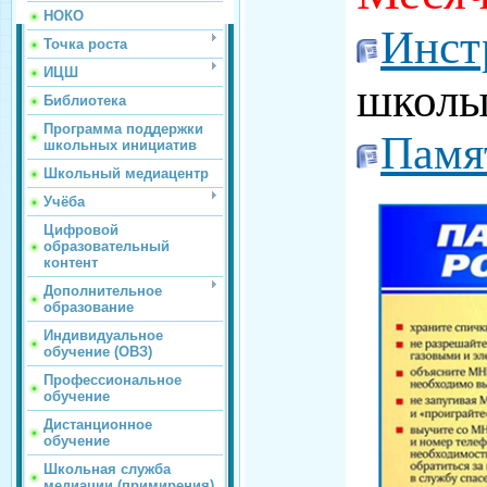
НОКО
Инст
Точка роста
ИЦШ
школы
Библиотека
Программа поддержки
Памя
школьных инициатив
Школьный медиацентр
Учёба
Цифровой
образовательный
контент
Дополнительное
образование
Индивидуальное
обучение (ОВЗ)
Профессиональное
обучение
Дистанционное
обучение
Школьная служба
медиации (примирения)