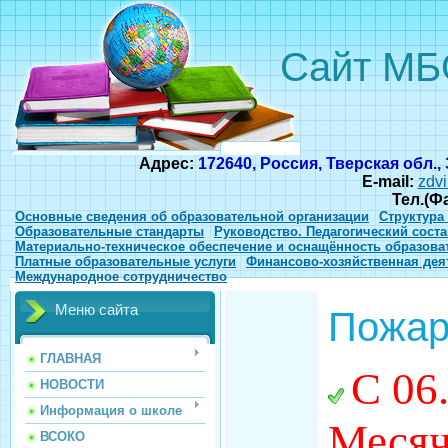
Сайт МБ
Адрес:
172640, Россия, Тверская обл.,
E-mail:
zdvi
Тел.(Ф
Основные сведения об образовательной организации
Структура
Образовательные стандарты
Руководство. Педагогический соста
Материально-техническое обеспечение и оснащённость образова
Платные образовательные услуги
Финансово-хозяйственная дея
Международное сотрудничество
Меню сайта
Пожар
ГЛАВНАЯ
С 06.
НОВОСТИ
Информация о школе
Месяч
ВСОКО