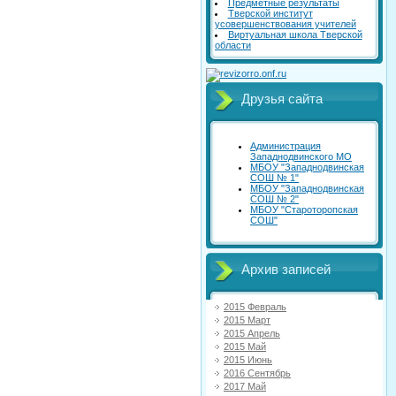
Предметные результаты
Тверской институт
усовершенствования учителей
Виртуальная школа Тверской
области
Друзья сайта
Администрация
Западнодвинского МО
МБОУ "Западнодвинская
СОШ № 1"
МБОУ "Западнодвинская
СОШ № 2"
МБОУ "Староторопская
СОШ"
Архив записей
2015 Февраль
2015 Март
2015 Апрель
2015 Май
2015 Июнь
2016 Сентябрь
2017 Май