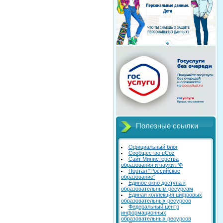
Полезные ссылки
Официальный блог
Сообщество uCoz
Сайт Министерства
образования и науки РФ
Портал "Российское
образование"
Единое окно доступа к
образовательным ресурсам
Единая коллекция цифровых
образовательных ресурсов
Федеральный центр
информационных
образовательных ресурсов