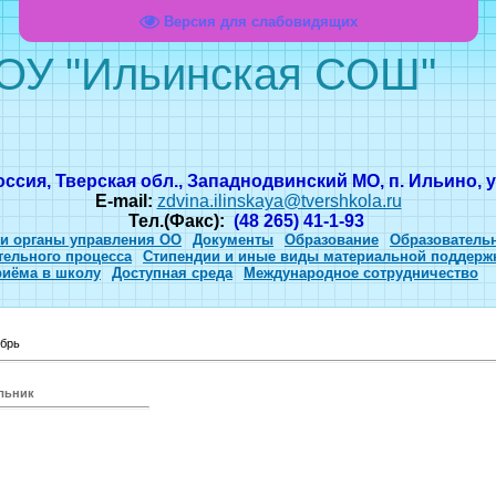
Версия для слабовидящих
ОУ "Ильинская СОШ"
оссия, Тверская обл., Западнодвинский МО, п. Ильино, ул
E-mail:
zdvina.ilinskaya@tvershkola.ru
Тел.(Факс):
(48 265) 41-1-93
 и органы управления ОО
Документы
Образование
Образователь
тельного процесса
Стипендии и иные виды материальной поддерж
риёма в школу
Доступная среда
Международное сотрудничество
брь
ельник