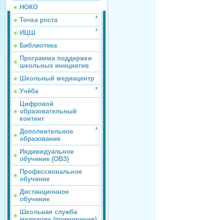
НОКО
Точка роста
ИЦШ
Библиотека
Программа поддержки
школьных инициатив
Школьный медиацентр
Учёба
Цифровой
образовательный
контент
Дополнительное
образование
Индивидуальное
обучение (ОВЗ)
Профессиональное
обучение
Дистанционное
обучение
Школьная служба
медиации (примирения)