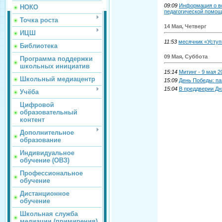
09:09
Информация о во
НОКО
педагогической помо
Точка роста
14 Мая, Четверг
ИЦШ
11:53
месячник «Уступ
Библиотека
09 Мая, Суббота
Программа поддержки
школьных инициатив
15:14
Митинг - 9 мая 2
Школьный медиацентр
15:09
День Победы: па
15:04
В преддверии Д
Учёба
Цифровой
образовательный
контент
Дополнительное
образование
Индивидуальное
обучение (ОВЗ)
Профессиональное
обучение
Дистанционное
обучение
Школьная служба
медиации (примирения)