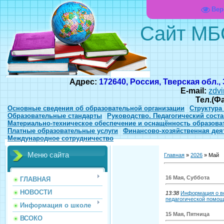
Вер
Сайт МБ
Адрес:
172640, Россия, Тверская обл.,
E-mail:
zdvi
Тел.(Ф
Основные сведения об образовательной организации
Структура
Образовательные стандарты
Руководство. Педагогический соста
Материально-техническое обеспечение и оснащённость образова
Платные образовательные услуги
Финансово-хозяйственная дея
Международное сотрудничество
Меню сайта
Главная
»
2026
»
Май
16 Мая, Суббота
ГЛАВНАЯ
НОВОСТИ
13:38
Информация о во
педагогической помо
Информация о школе
15 Мая, Пятница
ВСОКО