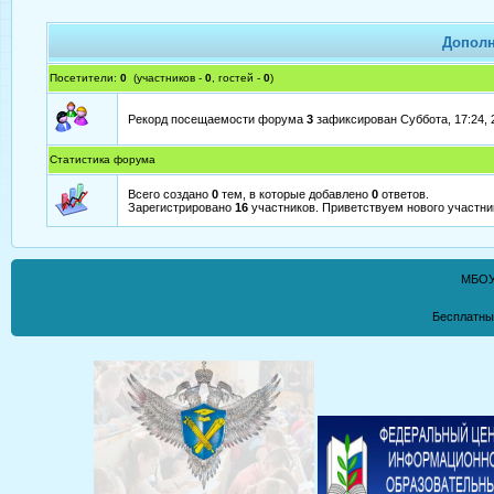
Допол
Посетители:
0
(участников -
0
, гостей -
0
)
Рекорд посещаемости форума
3
зафиксирован Суббота, 17:24, 
Статистика форума
Всего создано
0
тем, в которые добавлено
0
ответов.
Зарегистрировано
16
участников. Приветствуем нового участн
МБОУ
Бесплатны