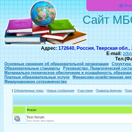
Вер
Сайт МБ
Адрес:
172640, Россия, Тверская обл.,
E-mail:
zdvi
Тел.(Ф
Основные сведения об образовательной организации
Структура
Образовательные стандарты
Руководство. Педагогический соста
Материально-техническое обеспечение и оснащённость образова
Платные образовательные услуги
Финансово-хозяйственная дея
Международное сотрудничество
[
Обновленные темы
·
Новые сообщения
·
Участники
·
Правила форума
·
Пои
Форум
Test forum
Test forum description