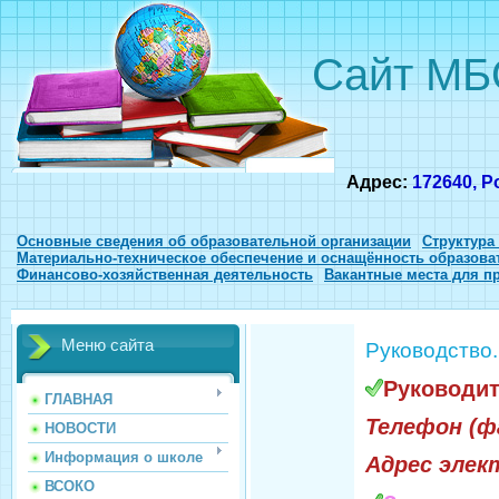
Сайт МБ
Адрес:
172640, Р
Основные сведения об образовательной организации
Структура
Материально-техническое обеспечение и оснащённость образова
Финансово-хозяйственная деятельность
Вакантные места для п
Меню сайта
Руководство.
Руководит
ГЛАВНАЯ
Телефон (ф
НОВОСТИ
Информация о школе
Адрес элек
ВСОКО