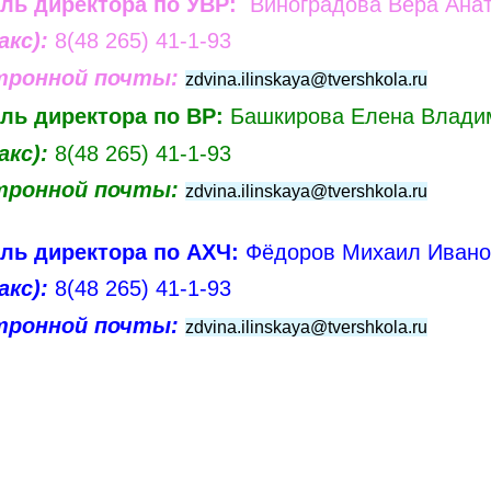
ль директора по УВР:
Виноградова Вера Ана
акс):
8(48 265) 41-1-93
тронной почты:
zdvina.ilinskaya@tvershkola.ru
ль директора по ВР:
Башкирова Елена Влади
акс):
8(48 265) 41-1-93
тронной почты:
zdvina.ilinskaya@tvershkola.ru
ль директора по АХЧ:
Фёдоров Михаил Ивано
акс):
8(48 265) 41-1-93
тронной почты:
zdvina.ilinskaya@tvershkola.ru