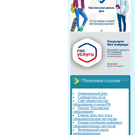
Полезные ссылки
Официальный блог
Сообщество uCoz
Сайт Министерства
образования и науки РФ
Портал "Российское
образование"
Единое окно доступа к
образовательным ресурсам
Единая коллекция цифровых
образовательных ресурсов
Федеральный центр
информационных