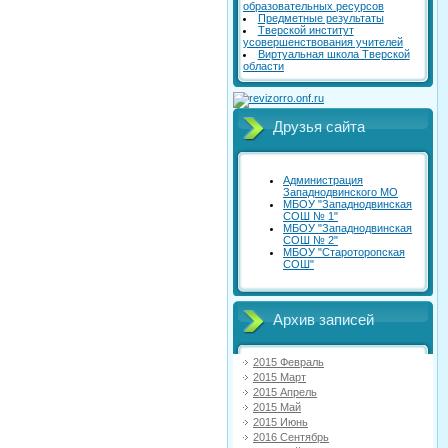
образовательных ресурсов
Предметные результаты
Тверской институт
усовершенствования учителей
Виртуальная школа Тверской
области
Друзья сайта
Администрация
Западнодвинского МО
МБОУ "Западнодвинская
СОШ № 1"
МБОУ "Западнодвинская
СОШ № 2"
МБОУ "Староторопская
СОШ"
Архив записей
2015 Февраль
2015 Март
2015 Апрель
2015 Май
2015 Июнь
2016 Сентябрь