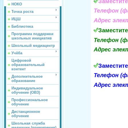
Заместите
НОКО
Телефон (ф
Точка роста
ИЦШ
Адрес элек
Библиотека
Заместите
Программа поддержки
школьных инициатив
Телефон (ф
Школьный медиацентр
Адрес элек
Учёба
Цифровой
Заместите
образовательный
контент
Телефон (ф
Дополнительное
образование
Адрес элек
Индивидуальное
обучение (ОВЗ)
Профессиональное
обучение
Дистанционное
обучение
Школьная служба
медиации (примирения)