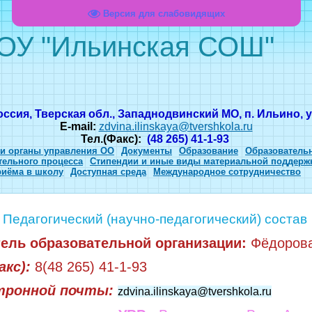
Версия для слабовидящих
ОУ "Ильинская СОШ"
оссия, Тверская обл., Западнодвинский МО, п. Ильино, ул
E-mail:
zdvina.ilinskaya@tvershkola.ru
Тел.(Факс):
(48 265) 41-1-93
 и органы управления ОО
Документы
Образование
Образователь
тельного процесса
Стипендии и иные виды материальной поддерж
риёма в школу
Доступная среда
Международное сотрудничество
 Педагогический (научно-педагогический) состав
ель образовательной организации:
Фёдорова
акс):
8(48 265) 41-1-93
тронной почты:
zdvina.ilinskaya@tvershkola.ru