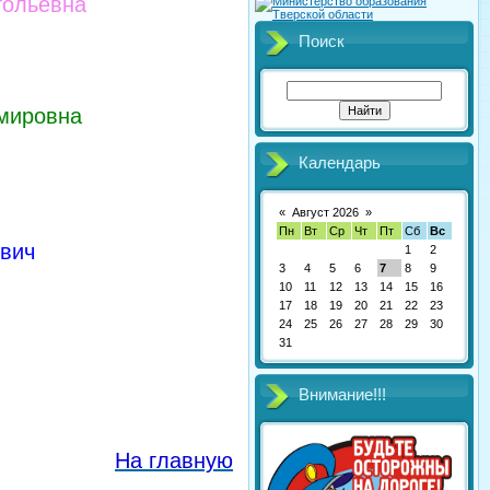
тольевна
Поиск
мировна
Календарь
«
Август 2026
»
Пн
Вт
Ср
Чт
Пт
Сб
Вс
вич
1
2
3
4
5
6
7
8
9
10
11
12
13
14
15
16
17
18
19
20
21
22
23
24
25
26
27
28
29
30
31
Внимание!!!
На главную