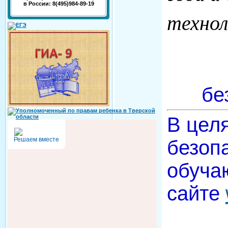
в России: 8(495)984-89-19
технол
бе
В цел
Решаем вместе
безопа
обуча
сайте