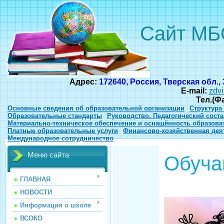
Сайт МБ
Адрес:
172640, Россия, Тверская обл.,
E-mail:
zdvi
Тел.(Ф
Основные сведения об образовательной организации
Структура
Образовательные стандарты
Руководство. Педагогический соста
Материально-техническое обеспечение и оснащённость образова
Платные образовательные услуги
Финансово-хозяйственная дея
Международное сотрудничество
Меню сайта
Обуч
ГЛАВНАЯ
НОВОСТИ
Информация о школе
ВСОКО