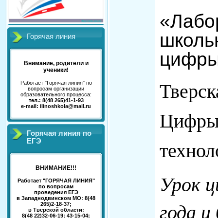
«Лабо
школь
Горячая линия
цифры
Внимание, родители и
ученики!
Работает "Горячая линия" по
Тверск
вопросам организации
образовательного процесса:
тел.: 8(48 265)41-1-93
e-mail: ilinoshkola@mail.ru
Цифры»
Горячая линия по
ЕГЭ
технол
ВНИМАНИЕ!!!
Урок ц
Работает "ГОРЯЧАЯ ЛИНИЯ"
по вопросам
проведения ЕГЭ
в Западнодвинском МО: 8(48
265)2-18-37;
года и
в Тверской области:
8(48 22)32-06-19; 43-15-04;