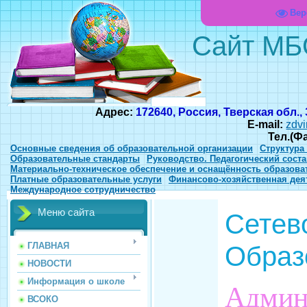
Вер
Сайт МБ
Адрес:
172640, Россия, Тверская обл.,
E-mail:
zdvi
Тел.(Ф
Основные сведения об образовательной организации
Структура
Образовательные стандарты
Руководство. Педагогический соста
Материально-техническое обеспечение и оснащённость образова
Платные образовательные услуги
Финансово-хозяйственная дея
Международное сотрудничество
Меню сайта
Сетево
Образ
ГЛАВНАЯ
НОВОСТИ
Информация о школе
Админ
ВСОКО