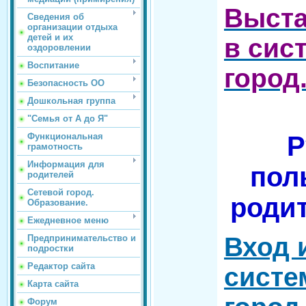
Выста
Сведения об
организации отдыха
детей и их
в сис
оздоровлении
Воспитание
город
Безопасность ОО
Дошкольная группа
"Семья от А до Я"
Р
Функциональная
грамотность
Информация для
пол
родителей
Сетевой город.
родит
Образование.
Ежедневное меню
Вход 
Предпринимательство и
подростки
Редактор сайта
систе
Карта сайта
Форум