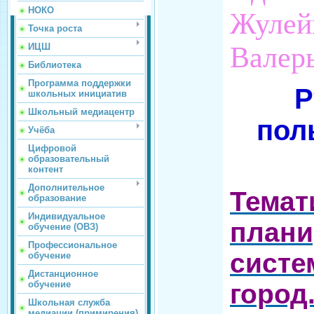
НОКО
Жулей
Точка роста
ИЦШ
Валер
Библиотека
Программа поддержки
Р
школьных инициатив
Школьный медиацентр
пол
Учёба
Цифровой
образовательный
контент
Дополнительное
Темат
образование
Индивидуальное
плани
обучение (ОВЗ)
Профессиональное
систе
обучение
Дистанционное
обучение
город
Школьная служба
медиации (примирения)