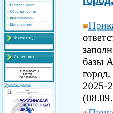
город
Гостевая книга
Обратная связь
Фотоальбомы
Прик
Мероприятия
ответс
Форма входа
заполн
Статистика
базы 
город.
Онлайн всего:
1
Гостей:
1
Пользователей:
0
2025-2
(08.09.
Прик