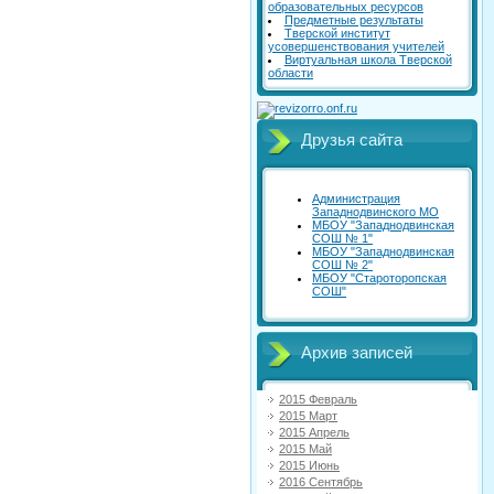
образовательных ресурсов
Предметные результаты
Тверской институт
усовершенствования учителей
Виртуальная школа Тверской
области
Друзья сайта
Администрация
Западнодвинского МО
МБОУ "Западнодвинская
СОШ № 1"
МБОУ "Западнодвинская
СОШ № 2"
МБОУ "Староторопская
СОШ"
Архив записей
2015 Февраль
2015 Март
2015 Апрель
2015 Май
2015 Июнь
2016 Сентябрь