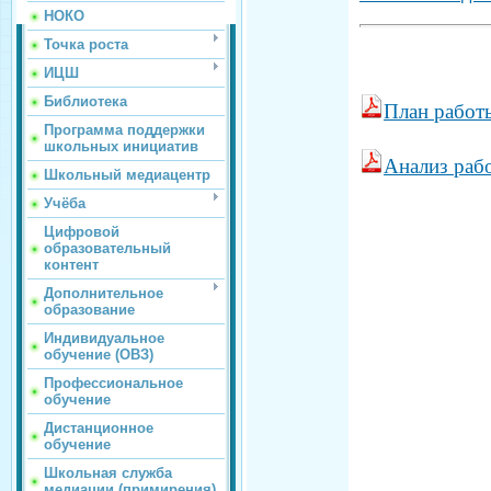
НОКО
Точка роста
ИЦШ
Библиотека
План работ
Программа поддержки
школьных инициатив
Анализ раб
Школьный медиацентр
Учёба
Цифровой
образовательный
контент
Дополнительное
образование
Индивидуальное
обучение (ОВЗ)
Профессиональное
обучение
Дистанционное
обучение
Школьная служба
медиации (примирения)