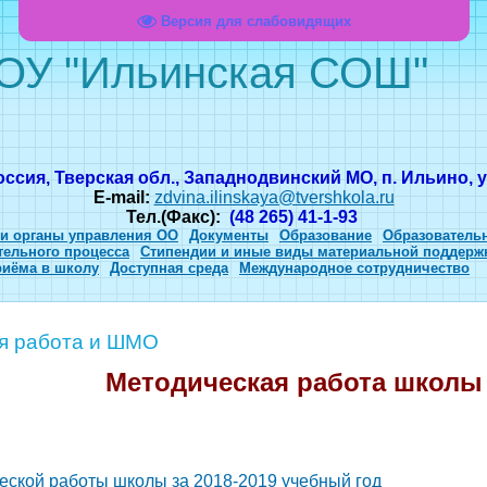
Версия для слабовидящих
ОУ "Ильинская СОШ"
оссия, Тверская обл., Западнодвинский МО, п. Ильино, ул
E-mail:
zdvina.ilinskaya@tvershkola.ru
Тел.(Факс):
(48 265) 41-1-93
 и органы управления ОО
Документы
Образование
Образователь
тельного процесса
Стипендии и иные виды материальной поддерж
риёма в школу
Доступная среда
Международное сотрудничество
я работа и ШМО
Методическая работа школы
еской работы школы за 2018-2019 учебный год