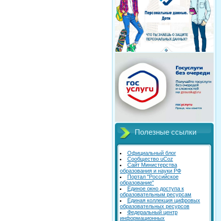
Полезные ссылки
Официальный блог
Сообщество uCoz
Сайт Министерства
образования и науки РФ
Портал "Российское
образование"
Единое окно доступа к
образовательным ресурсам
Единая коллекция цифровых
образовательных ресурсов
Федеральный центр
информационных