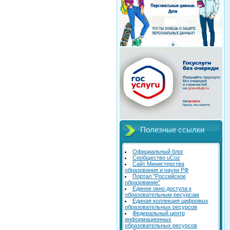
Полезные ссылки
Официальный блог
Сообщество uCoz
Сайт Министерства
образования и науки РФ
Портал "Российское
образование"
Единое окно доступа к
образовательным ресурсам
Единая коллекция цифровых
образовательных ресурсов
Федеральный центр
информационных
образовательных ресурсов