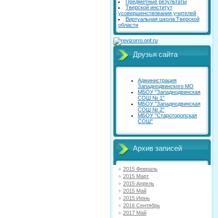
Предметные результаты
Тверской институт
усовершенствования учителей
Виртуальная школа Тверской
области
Друзья сайта
Администрация
Западнодвинского МО
МБОУ "Западнодвинская
СОШ № 1"
МБОУ "Западнодвинская
СОШ № 2"
МБОУ "Староторопская
СОШ"
Архив записей
2015 Февраль
2015 Март
2015 Апрель
2015 Май
2015 Июнь
2016 Сентябрь
2017 Май