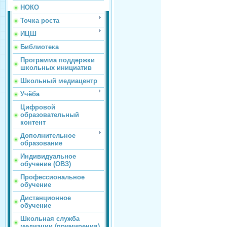
НОКО
Точка роста
ИЦШ
Библиотека
Программа поддержки
школьных инициатив
Школьный медиацентр
Учёба
Цифровой
образовательный
контент
Дополнительное
образование
Индивидуальное
обучение (ОВЗ)
Профессиональное
обучение
Дистанционное
обучение
Школьная служба
медиации (примирения)