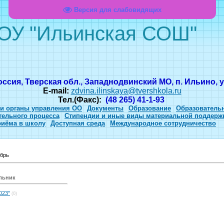
Версия для слабовидящих
ОУ "Ильинская СОШ"
оссия, Тверская обл., Западнодвинский МО, п. Ильино, ул
E-mail:
zdvina.ilinskaya@tvershkola.ru
Тел.(Факс):
(48 265) 41-1-93
 и органы управления ОО
Документы
Образование
Образователь
тельного процесса
Стипендии и иные виды материальной поддерж
риёма в школу
Доступная среда
Международное сотрудничество
брь
ельник
023"
(0)