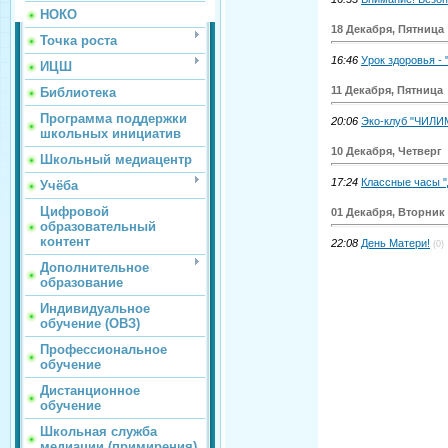
НОКО
18 Декабря, Пятница
Точка роста
16:46
Урок здоровья - 
ИЦШ
11 Декабря, Пятница
Библиотека
Программа поддержки
20:06
Эко-клуб "ЧИЛИ
школьных инициатив
10 Декабря, Четверг
Школьный медиацентр
17:24
Классные часы "
Учёба
Цифровой
01 Декабря, Вторник
образовательный
контент
22:08
День Матери!
(0)
Дополнительное
образование
Индивидуальное
обучение (ОВЗ)
Профессиональное
обучение
Дистанционное
обучение
Школьная служба
медиации (примирения)