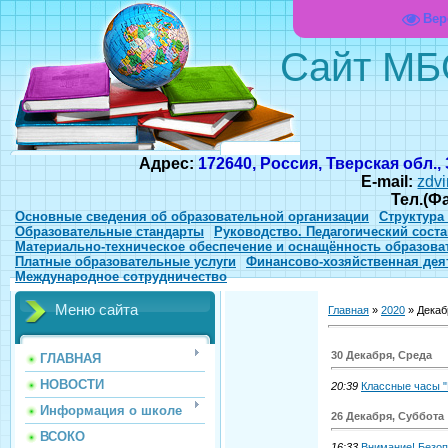
Вер
Сайт МБ
Адрес:
172640, Россия, Тверская обл.,
E-mail:
zdvi
Тел.(Ф
Основные сведения об образовательной организации
Структура
Образовательные стандарты
Руководство. Педагогический соста
Материально-техническое обеспечение и оснащённость образова
Платные образовательные услуги
Финансово-хозяйственная дея
Международное сотрудничество
Меню сайта
Главная
»
2020
»
Декаб
30 Декабря, Среда
ГЛАВНАЯ
НОВОСТИ
20:39
Классные часы "
Информация о школе
26 Декабря, Суббота
ВСОКО
16:33
Внимание! Безоп