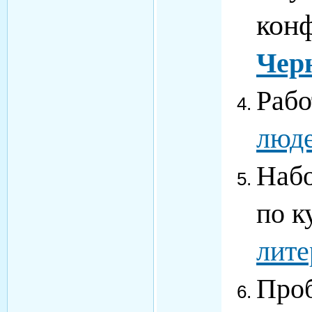
кон
Чер
Раб
люде
Набо
по к
лите
Проб