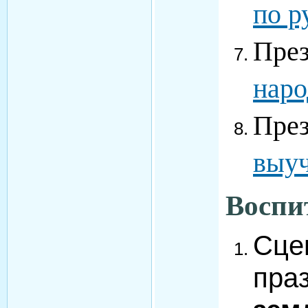
по р
Пре
наро
Пре
выуч
Воспи
Сце
пра