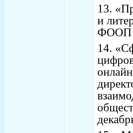
13. «П
и лите
ФООП 
14. «С
цифров
онлайн
директ
взаимо
общес
декабр