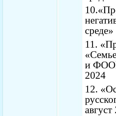
10.«Пр
негати
среде»
11. «П
«Семь
и ФОО
2024
12. «О
русско
август