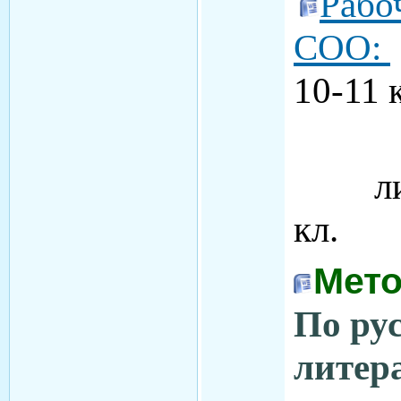
Рабо
СОО:
10-11 
литер
кл.
Мето
По ру
литер