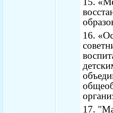
15. «М
восста
образо
16. «О
советн
воспит
детски
объеди
общеоб
органи
17. "М