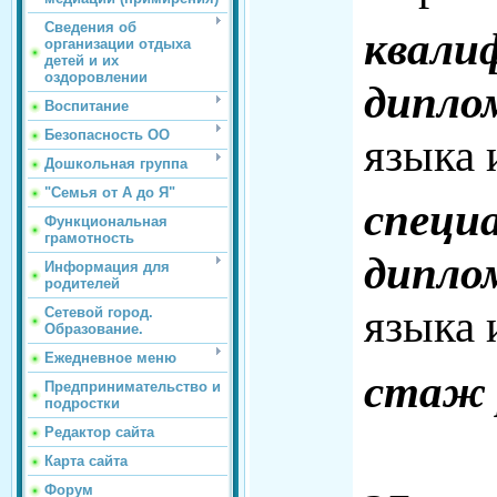
Сведения об
квали
организации отдыха
детей и их
оздоровлении
дипло
Воспитание
Безопасность ОО
языка 
Дошкольная группа
"Семья от А до Я"
специ
Функциональная
грамотность
дипло
Информация для
родителей
языка 
Сетевой город.
Образование.
Ежедневное меню
стаж 
Предпринимательство и
подростки
Редактор сайта
пед
Карта сайта
Форум