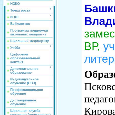
НОКО
Башк
Точка роста
Влад
ИЦШ
Библиотека
замес
Программа поддержки
школьных инициатив
Школьный медиацентр
ВР,
уч
Учёба
Цифровой
литер
образовательный
контент
Дополнительное
Образ
образование
Индивидуальное
Псковс
обучение (ОВЗ)
Профессиональное
обучение
педаго
Дистанционное
обучение
Кирова
Школьная служба
медиации (примирения)