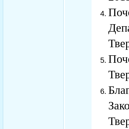
Поч
Деп
Твер
Поч
Твер
Бла
Зак
Тве