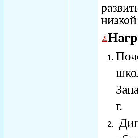
развит
низкой
Нагр
Поч
шко
Зап
г.
Дип