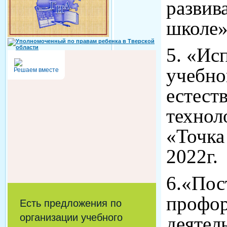
развив
школе» 
5. «Ис
учебно
Решаем вместе
естест
технол
«Точка
2022г.
6.«Пос
профо
Есть предложения по
организации учебного
деятел