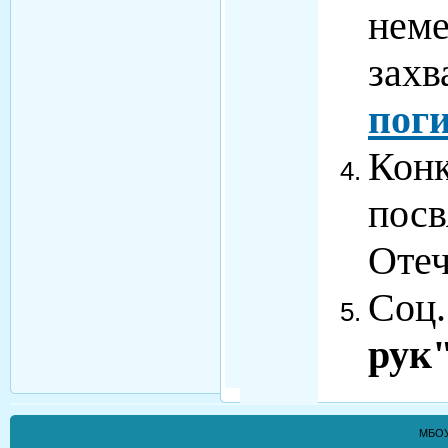
нем
захв
пог
Конк
пос
Отеч
Соц.
рук
МБОУ