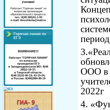
ученики!
Концеп
Работает "Горячая линия" по
вопросам организации
образовательного процесса:
психол
тел.: 8(48 265)41-1-93
e-mail: ilinoshkola@mail.ru
систем
Горячая линия по
период
ЕГЭ
3.«Реа
ВНИМАНИЕ!!!
Работает "ГОРЯЧАЯ ЛИНИЯ"
обнов
по вопросам
проведения ЕГЭ
в Западнодвинском МО: 8(48
ООО в 
265)2-18-37;
в Тверской области:
8(48 22)32-06-19; 43-15-04;
учител
в России: 8(495)984-89-19
2022г
4. «Фу