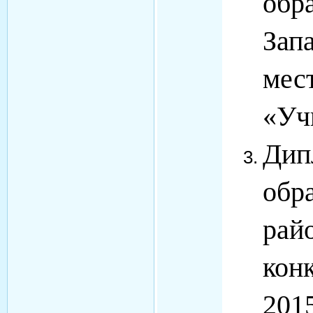
обр
Зап
мес
«Уч
Дип
обр
рай
кон
201