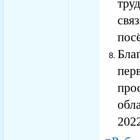
труд
свя
посё
Бла
пер
про
обл
2022