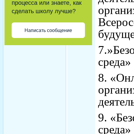
процесса или знаете, как
органи
сделать школу лучше?
Всерос
будущ
Написать сообщение
7.»Без
среда»
8. «Он
органи
деятел
9. «Бе
среда»