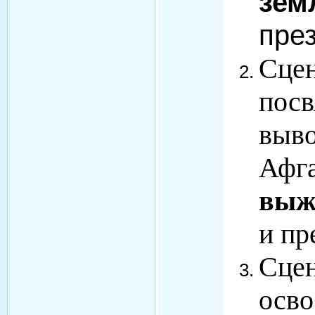
зем
пре
Сцен
посв
выво
Афга
выж
и пр
Сцен
осво