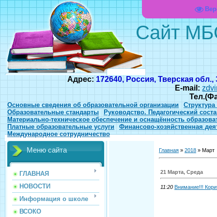
Вер
Сайт МБ
Адрес:
172640, Россия, Тверская обл.,
E-mail:
zdvi
Тел.(Ф
Основные сведения об образовательной организации
Структура
Образовательные стандарты
Руководство. Педагогический соста
Материально-техническое обеспечение и оснащённость образова
Платные образовательные услуги
Финансово-хозяйственная дея
Международное сотрудничество
Меню сайта
Главная
»
2018
»
Март
21 Марта, Среда
ГЛАВНАЯ
НОВОСТИ
11:20
Внимание!!! Кор
Информация о школе
ВСОКО