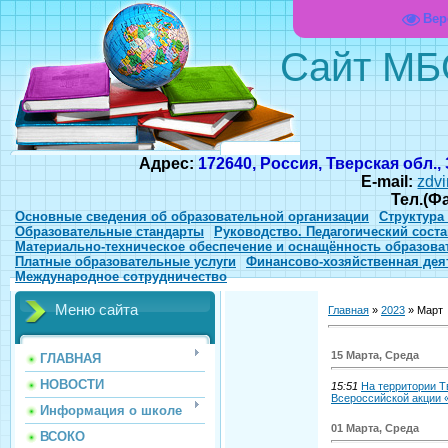
Вер
Сайт МБ
Адрес:
172640, Россия, Тверская обл.,
E-mail:
zdvi
Тел.(Ф
Основные сведения об образовательной организации
Структура
Образовательные стандарты
Руководство. Педагогический соста
Материально-техническое обеспечение и оснащённость образова
Платные образовательные услуги
Финансово-хозяйственная дея
Международное сотрудничество
Меню сайта
Главная
»
2023
»
Март
15 Марта, Среда
ГЛАВНАЯ
НОВОСТИ
15:51
На территории Т
Всероссийской акции 
Информация о школе
01 Марта, Среда
ВСОКО