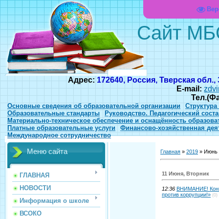
Вер
Сайт МБ
Адрес:
172640, Россия, Тверская обл.,
E-mail:
zdvi
Тел.(Ф
Основные сведения об образовательной организации
Структура
Образовательные стандарты
Руководство. Педагогический соста
Материально-техническое обеспечение и оснащённость образова
Платные образовательные услуги
Финансово-хозяйственная дея
Международное сотрудничество
Меню сайта
Главная
»
2019
»
Июнь
11 Июня, Вторник
ГЛАВНАЯ
НОВОСТИ
12:36
ВНИМАНИЕ! Конк
против коррупции!»
(0)
Информация о школе
ВСОКО