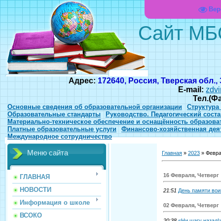
Вер
Сайт МБ
Адрес:
172640, Россия, Тверская обл.,
E-mail:
zdvi
Тел.(Ф
Основные сведения об образовательной организации
Структура
Образовательные стандарты
Руководство. Педагогический соста
Материально-техническое обеспечение и оснащённость образова
Платные образовательные услуги
Финансово-хозяйственная дея
Международное сотрудничество
Меню сайта
Главная
»
2023
»
Февр
16 Февраля, Четверг
ГЛАВНАЯ
НОВОСТИ
21:51
День памяти вои
Информация о школе
02 Февраля, Четверг
ВСОКО
20:38
«Ни шагу назад!