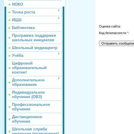
НОКО
Точка роста
ИЦШ
Оценка сайта:
Библиотека
Код безопасности
*
:
Программа поддержки
школьных инициатив
Школьный медиацентр
Учёба
Цифровой
образовательный
контент
Дополнительное
образование
Индивидуальное
обучение (ОВЗ)
Профессиональное
обучение
Дистанционное
обучение
Школьная служба
медиации (примирения)