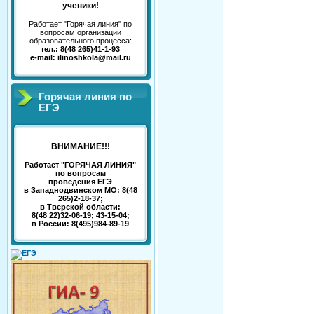
ученики!
Работает "Горячая линия" по
вопросам организации
образовательного процесса:
тел.: 8(48 265)41-1-93
e-mail: ilinoshkola@mail.ru
Горячая линия по
ЕГЭ
ВНИМАНИЕ!!!
Работает "ГОРЯЧАЯ ЛИНИЯ"
по вопросам
проведения ЕГЭ
в Западнодвинском МО: 8(48
265)2-18-37;
в Тверской области:
8(48 22)32-06-19; 43-15-04;
в России: 8(495)984-89-19