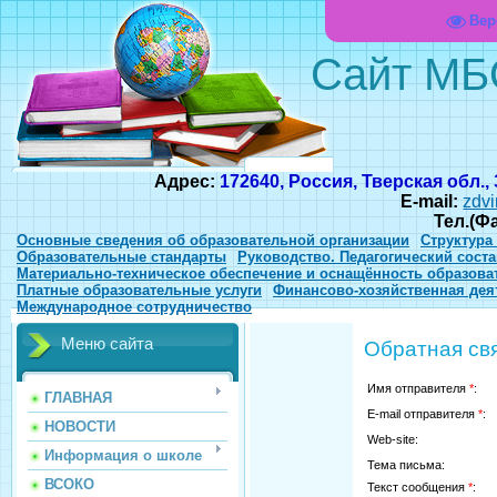
Вер
Сайт МБ
Адрес:
172640, Россия, Тверская обл.,
E-mail:
zdvi
Тел.(Ф
Основные сведения об образовательной организации
Структура
Образовательные стандарты
Руководство. Педагогический соста
Материально-техническое обеспечение и оснащённость образова
Платные образовательные услуги
Финансово-хозяйственная дея
Международное сотрудничество
Меню сайта
Обратная св
Имя отправителя
*
:
ГЛАВНАЯ
E-mail отправителя
*
:
НОВОСТИ
Web-site:
Информация о школе
Тема письма:
ВСОКО
Текст сообщения
*
: