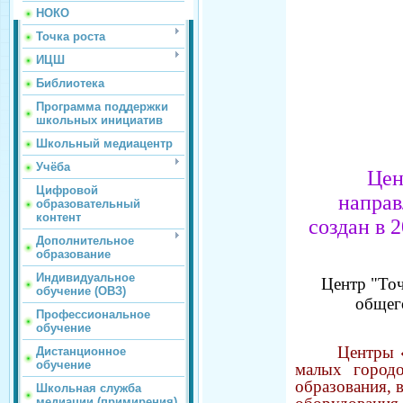
НОКО
Точка роста
ИЦШ
Библиотека
Программа поддержки
школьных инициатив
Школьный медиацентр
Учёба
Цен
Цифровой
направ
образовательный
контент
создан в 
Дополнительное
образование
Индивидуальное
Центр "То
обучение (ОВЗ)
общего
Профессиональное
обучение
Центры «
Дистанционное
обучение
малых город
образования, 
Школьная служба
медиации (примирения)