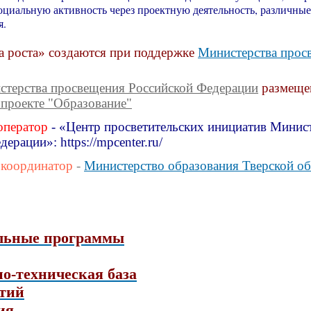
социальную активность через проектную деятельность, различн
ия.
 роста» создаются при поддержке
Министерства прос
стерства просвещения Российской Федерации
размеще
проекте "Образование"
оператор
- «Центр просветительских инициатив Минис
ерации»: https://mpcenter.ru/
 координатор
-
Министерство образования Тверской об
льные программы
о-техническая база
тий
ия