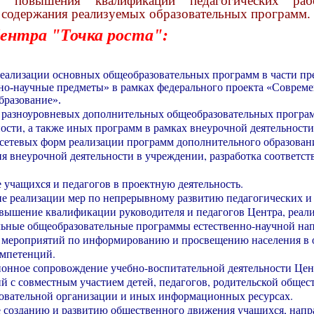
я, повышения квалификации педагогических ра
 содержания реализуемых образовательных программ.
ентра "Точка роста":
реализации основных общеобразовательных программ в части пр
но-научные предметы» в рамках федерального проекта «Соврем
бразование».
 разноуровневых дополнительных общеобразовательных програм
ости, а также иных программ в рамках внеурочной деятельности
сетевых форм реализации программ дополнительного образован
я внеурочной деятельности в учреждении, разработка соответс
 учащихся и педагогов в проектную деятельность.
е реализации мер по непрерывному развитию педагогических и 
вышение квалификации руководителя и педагогов Центра, реа
ьные общеобразовательные программы естественно-научной нап
 мероприятий по информированию и просвещению населения в о
омпетенций.
нное сопровождение учебно-воспитательной деятельности Цен
й с совместным участием детей, педагогов, родительской общест
зовательной организации и иных информационных ресурсах.
 созданию и развитию общественного движения учащихся, напр