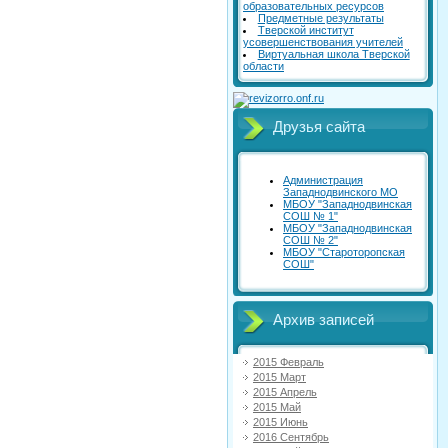
образовательных ресурсов
Предметные результаты
Тверской институт
усовершенствования учителей
Виртуальная школа Тверской
области
Друзья сайта
Администрация
Западнодвинского МО
МБОУ "Западнодвинская
СОШ № 1"
МБОУ "Западнодвинская
СОШ № 2"
МБОУ "Староторопская
СОШ"
Архив записей
2015 Февраль
2015 Март
2015 Апрель
2015 Май
2015 Июнь
2016 Сентябрь