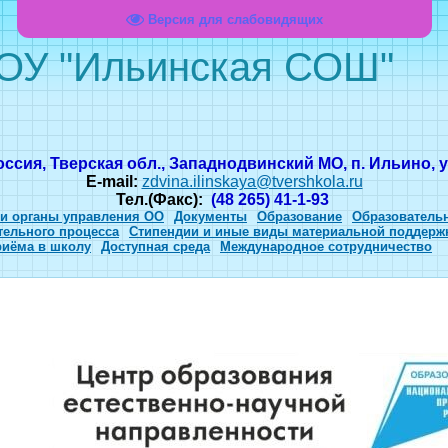
Версия для слабовидящих
ОУ "Ильинская СОШ"
оссия, Тверская обл., Западнодвинский МО, п. Ильино, ул
E-mail:
zdvina.ilinskaya@tvershkola.ru
Тел.(Факс):
(48 265) 41-1-93
 и органы управления ОО
Документы
Образование
Образователь
тельного процесса
Стипендии и иные виды материальной поддерж
риёма в школу
Доступная среда
Международное сотрудничество