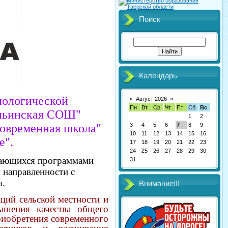
Поиск
Календарь
нологической
«
Август 2026
»
Пн
Вт
Ср
Чт
Пт
Сб
Вс
Ильинская СОШ"
1
2
Современная школа"
3
4
5
6
7
8
9
10
11
12
13
14
15
16
е".
17
18
19
20
21
22
23
24
25
26
27
28
29
30
учающихся программами
31
 направленности с
я.
Внимание!!!
ций сельской местности и
ышения качества общего
риобретения современного