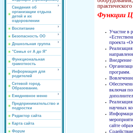
оборудовани
практического
Сведения об
организации отдыха
Функции Ц
детей и их
оздоровлении
Воспитание
Участие в 
Безопасность ОО
«Естествен
проекта «О
Дошкольная группа
Реализация
"Семья от А до Я"
направленн
Внедрение 
Функциональная
грамотность
Организаци
программ.
Информация для
родителей
Вовлечение
Обеспечени
Сетевой город.
Образование.
включая по
дополнител
Ежедневное меню
Реализация
Предпринимательство и
научных к
подростки
Информацио
Редактор сайта
мероприяти
Карта сайта
сайте обра
Содействие
Форум