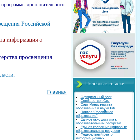
ые программы дополнительного
вещения Российской
на информация
о
терства просвещения
ласти.
Полезные ссылки
Главная
Официальный блог
Сообщество uCoz
Сайт Министерства
образования и науки РФ
Портал "Российское
образование"
Единое окно доступа к
образовательным ресурсам
Единая коллекция цифровых
образовательных ресурсов
Федеральный центр
информационных