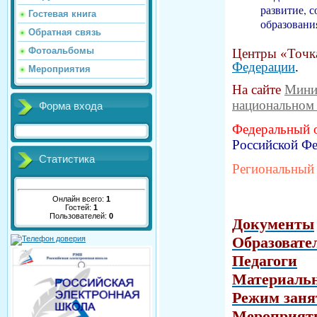
развитие, 
Гостевая книга
образован
Обратная связь
Фотоальбомы
Центры «Точка
Федерации
.
Мероприятия
На сайте
Мини
национальном 
Форма входа
Федеральный 
Российской Фед
Статистика
Региональный
Онлайн всего:
1
Гостей:
1
Пользователей:
0
Документы
Образовате
Педагоги
Материальн
Режим заня
Мероприят