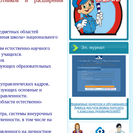
ботников и расширения
едметных областей
енная школа» национального
м естественно-научного
Эл. журнал
 учащихся.
ия.
твующих образовательных
управленческих кадров,
лизующих основные и
равленности.
бласти естественно-
Уважаемые родители и обучающиеся!
Адреса доступа можно получить
у классных руководителей!!!
тра, системы внеурочных
венности, в том числе на
авленного на личностное