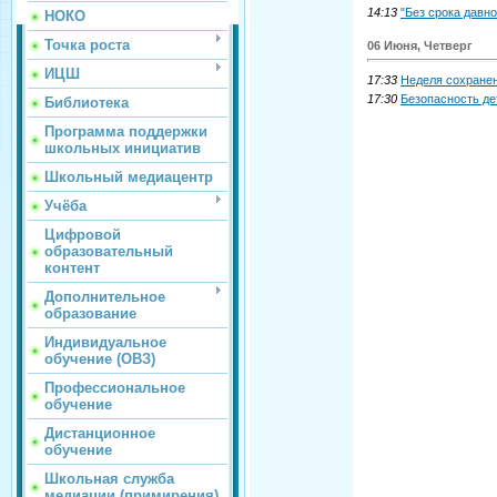
14:13
"Без срока давно
НОКО
Точка роста
06 Июня, Четверг
ИЦШ
17:33
Неделя сохранен
17:30
Безопасность де
Библиотека
Программа поддержки
школьных инициатив
Школьный медиацентр
Учёба
Цифровой
образовательный
контент
Дополнительное
образование
Индивидуальное
обучение (ОВЗ)
Профессиональное
обучение
Дистанционное
обучение
Школьная служба
медиации (примирения)