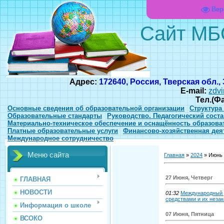
Вер
Сайт МБ
Адрес:
172640, Россия, Тверская обл.,
E-mail:
zdvi
Тел.(Ф
Основные сведения об образовательной организации
Структура
Образовательные стандарты
Руководство. Педагогический соста
Материально-техническое обеспечение и оснащённость образова
Платные образовательные услуги
Финансово-хозяйственная дея
Международное сотрудничество
Меню сайта
Главная
»
2024
»
Июнь
27 Июня, Четверг
ГЛАВНАЯ
НОВОСТИ
01:32
Международный 
средствами и их неза
Информация о школе
07 Июня, Пятница
ВСОКО