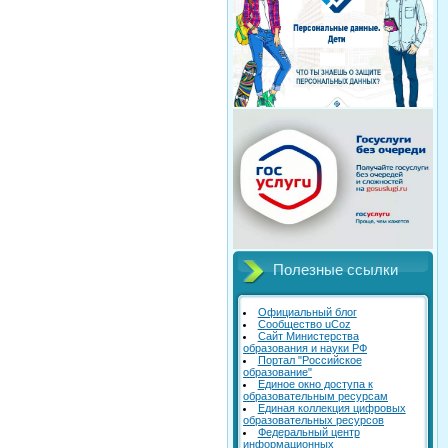
Полезные ссылки
Официальный блог
Сообщество uCoz
Сайт Министерства
образования и науки РФ
Портал "Российское
образование"
Единое окно доступа к
образовательным ресурсам
Единая коллекция цифровых
образовательных ресурсов
Федеральный центр
информационных