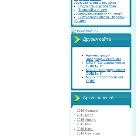
образовательных ресурсов
Предметные результаты
Тверской институт
усовершенствования учителей
Виртуальная школа Тверской
области
Друзья сайта
Администрация
Западнодвинского МО
МБОУ "Западнодвинская
СОШ № 1"
МБОУ "Западнодвинская
СОШ № 2"
МБОУ "Староторопская
СОШ"
Архив записей
2015 Февраль
2015 Март
2015 Апрель
2015 Май
2015 Июнь
2016 Сентябрь