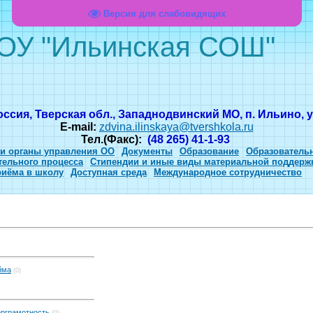
Версия для слабовидящих
ОУ "Ильинская СОШ"
оссия, Тверская обл., Западнодвинский МО, п. Ильино, ул
E-mail:
zdvina.ilinskaya@tvershkola.ru
Тел.(Факс):
(48 265) 41-1-93
 и органы управления ОО
Документы
Образование
Образователь
тельного процесса
Стипендии и иные виды материальной поддерж
риёма в школу
Доступная среда
Международное сотрудничество
йма
(0)
ерграмотность