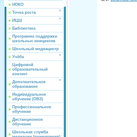
НОКО
Точка роста
ИЦШ
Библиотека
Программа поддержки
школьных инициатив
Школьный медиацентр
Учёба
Цифровой
образовательный
контент
Дополнительное
образование
Индивидуальное
обучение (ОВЗ)
Профессиональное
обучение
Дистанционное
обучение
Школьная служба
медиации (примирения)